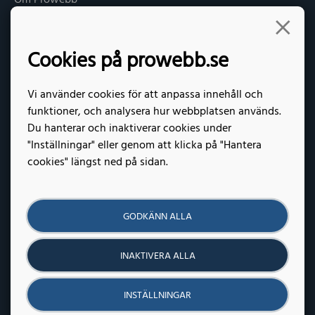
Om Prowebb
Kontakt
Offertförfrågan
Cookies på prowebb.se
Vi använder cookies för att anpassa innehåll och
Kontakt
funktioner, och analysera hur webbplatsen används.
Du hanterar och inaktiverar cookies under
Prowebb Växjö AB
"Inställningar" eller genom att klicka på "Hantera
kontakt
prowebb.se
cookies" längst ned på sidan.
+46 (0)722 52 82 11
KONTAKTA OSS
GODKÄNN ALLA
INAKTIVERA ALLA
INSTÄLLNINGAR
Integritetspolicy
Hantera cookies