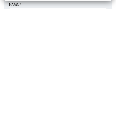
NAMN *
FÖRETAG
E-POST *
TELEFONNUMMER
Jag accepterar hantering av personuppgifter i
enlighet med vår
integritetspolicy
. *