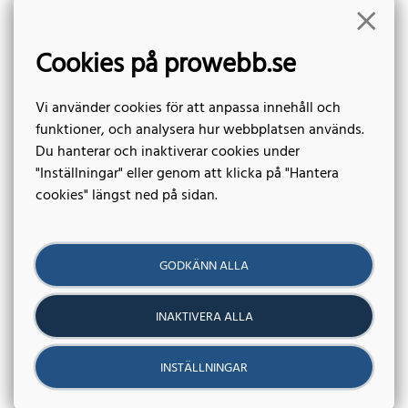
Offertförfrågan
Cookies på prowebb.se
Fyll i formuläret och beskriv ditt ärende så återkommer vi till
Vi använder cookies för att anpassa innehåll och
dig inom kort.
funktioner, och analysera hur webbplatsen används.
Du hanterar och inaktiverar cookies under
"Inställningar" eller genom att klicka på "Hantera
ÖNSKAR OFFERT PÅ *
cookies" längst ned på sidan.
Koppling till mäklarsystem
MER INFO
GODKÄNN ALLA
INAKTIVERA ALLA
INSTÄLLNINGAR