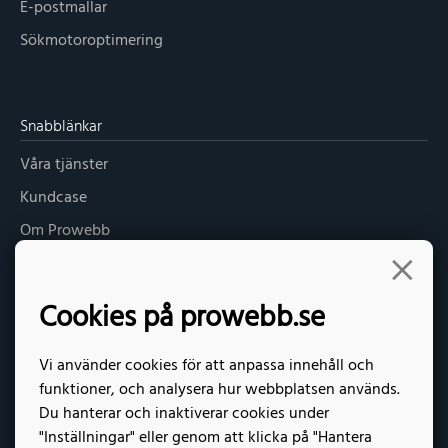
E-postmallar
Sökmotoroptimering
Snabblänkar
Våra tjänster
Kundcase
Om Prowebb
Kontakt
Offertförfrågan
Cookies på prowebb.se
Vi använder cookies för att anpassa innehåll och
Kontakt
funktioner, och analysera hur webbplatsen används.
Du hanterar och inaktiverar cookies under
Prowebb Växjö AB
"Inställningar" eller genom att klicka på "Hantera
kontakt
prowebb.se