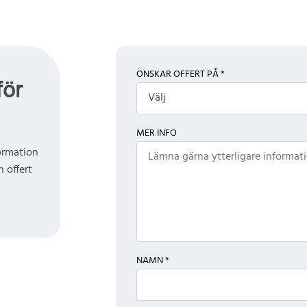
ÖNSKAR OFFERT PÅ *
för
Välj
MER INFO
formation
 offert
NAMN *