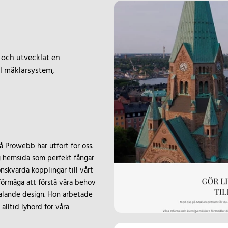
 och utvecklat en
ll mäklarsystem,
Prowebb har utfört för oss.
g hemsida som perfekt fångar
skvärda kopplingar till vårt
förmåga att förstå våra behov
ltalande design. Hon arbetade
lltid lyhörd för våra